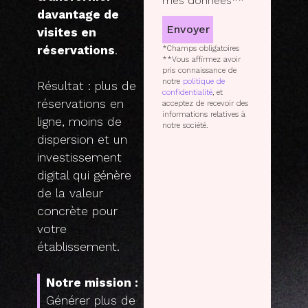
mes données**
davantage de
Envoyer
visites en
réservations
.
*Champs obligatoires
**Vous affirmez avoir
pris connaissance de
notre
politique de
Résultat : plus de
confidentialité
, et
réservations en
acceptez de recevoir des
informations relatives à
ligne, moins de
notre société.
dispersion et un
investissement
digital qui génère
de la valeur
concrète pour
votre
établissement.
Notre mission :
Générer plus de