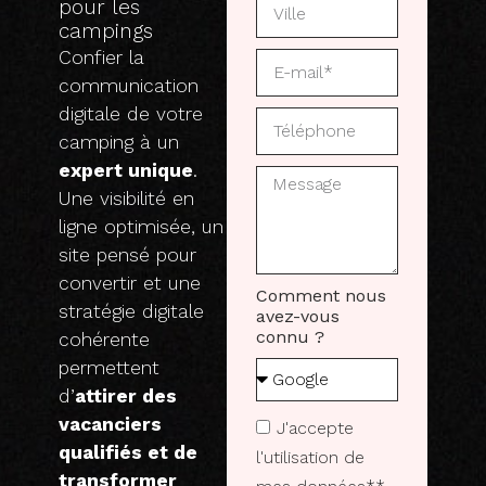
pour les
campings
Confier la
communication
digitale de votre
camping à un
expert unique
.
Une visibilité en
ligne optimisée, un
site pensé pour
convertir et une
Comment nous
stratégie digitale
avez-vous
connu ?
cohérente
permettent
d’
attirer des
vacanciers
J'accepte
qualifiés et de
l'utilisation de
transformer