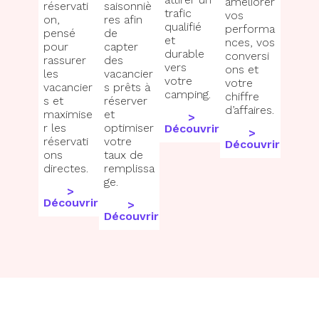
améliorer
réservati
saisonniè
trafic
vos
on,
res afin
qualifié
performa
pensé
de
et
nces, vos
pour
capter
durable
conversi
rassurer
des
vers
ons et
les
vacancier
votre
votre
vacancier
s prêts à
camping.
chiffre
s et
réserver
d’affaires.
maximise
et
>
r les
optimiser
Découvrir
>
réservati
votre
Découvrir
ons
taux de
directes.
remplissa
ge.
>
Découvrir
>
Découvrir