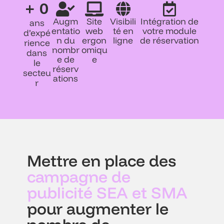
+ 
0
Augm
Site
Visibili
Intégration de
ans
entatio
web
té en
votre module
d’expé
n du
ergon
ligne
de réservation
rience
nombr
omiqu
dans
e de
e
le
réserv
secteu
ations
r
Mettre en place des
campagne de
publicité SEA et SMA
pour augmenter le