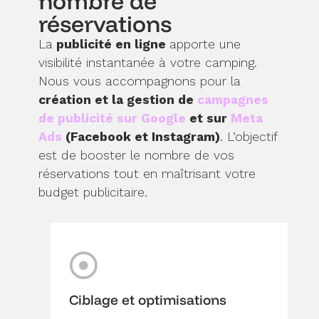
nombre de
réservations
La
publicité en ligne
apporte une
visibilité instantanée à votre camping.
Nous vous accompagnons pour la
création et la gestion de
campagnes
de publicité sur Google
et sur
Meta
Ads
(Facebook et Instagram)
. L’objectif
est de booster le nombre de vos
réservations tout en maîtrisant votre
budget publicitaire.
C
C
R
o
r
e
n
é
p
s
a
o
e
t
r
Ciblage et optimisations
i
i
t