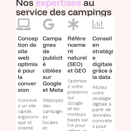
Nos
expertises
au
service des campings
Concep
Campa
Référe
Conseil
tion de
gnes
nceme
en
site
de
nt
stratégi
web
publicit
naturel
e
optimis
é
(SEO)
digitale
é pour
ciblées
et GEO
grâce à
la
sur
la data
Optimise
conver
Google
z votre
Pilotez
sion
et Meta
présence
votre
sur
stratégie
Conceve
Déployez
Google
digitale à
z un site
des
et les
partir de
rapide,
campagn
moteurs
données
ergonomi
es
basés sur
concrète
que et
locales
l’IA pour
s pour
orienté
et
attirer un