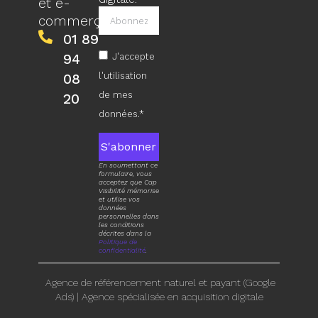
et e-
commerçants).
01 89
94
J'accepte
l'utilisation
08
de mes
20
données.*
S'abonner
En soumettant ce
formulaire, vous
acceptez que Cap
Visibilité mémorise
et utilise vos
données
personnelles dans
les conditions
décrites dans la
Politique de
confidentialité
.
Agence de référencement naturel et payant (Google
Ads)
|
Agence spécialisée en acquisition digitale