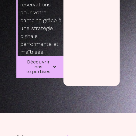
réservations
pour votre
camping grâce à
une stratégie
digitale
performante et
maîtrisée.
Découvrir
nos
expertises