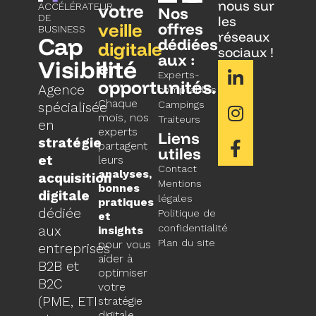
nous sur
votre
ACCÉLÉRATEUR
Nos
DE
les
veille
offres
BUSINESS
réseaux
Cap
dédiées
digitale
sociaux !
aux :
Visibilité
en
Experts-
opportunités.
Agence
comptables
Chaque
Campings
spécialisée
mois, nos
Traiteurs
en
experts
Liens
stratégie
partagent
utiles
et
leurs
Contact
analyses,
acquisition
Mentions
bonnes
digitale
légales
pratiques
dédiée
Politique de
et
confidentialité
aux
insights
Plan du site
pour vous
entreprises
aider à
B2B et
optimiser
B2C
votre
(PME, ETI
stratégie
digitale.