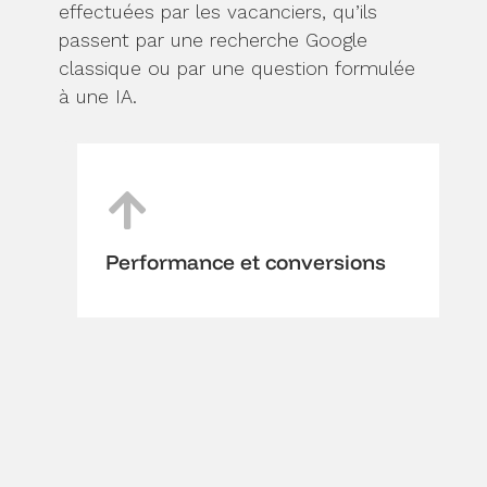
effectuées par les vacanciers, qu’ils
passent par une recherche Google
classique ou par une question formulée
à une IA.
V
C
R
i
o
e
s
n
p
i
t
o
b
e
r
Performance et conversions
i
n
t
l
u
i
i
s
n
t
o
g
é
p
d
s
t
e
u
i
s
r
m
K
l
i
P