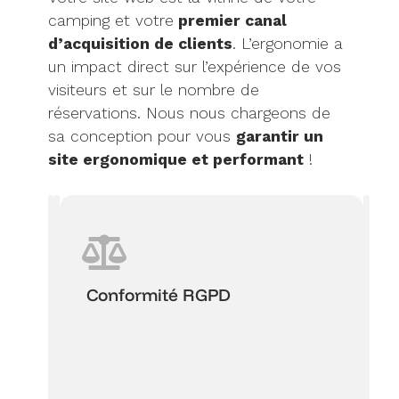
camping et votre
premier canal
d’acquisition de clients
. L’ergonomie a
un impact direct sur l’expérience de vos
visiteurs et sur le nombre de
réservations. Nous nous chargeons de
sa conception pour vous
garantir un
site ergonomique et performant
!
A
R
O
r
e
p
c
s
t
h
p
i
i
o
m
Conformité RGPD
t
n
i
e
s
s
c
i
a
t
v
t
u
e
i