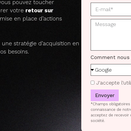
 vous pouvez toucher
rer votre
retour sur
 mise en place d’actions
une stratégie d’acquisition en
vos besoins.
Comment nous 
J'accepte l'ut
Envoyer
*Champs obligatoires 
connaissance de not
acceptez de recevoir 
société.