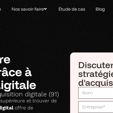
e
Nos savoir-faire
Étude de cas
Blog
re
Discute
râce à
stratégi
igitale
d'acquis
isition digitale (91)
 supérieure et trouver de
igital
offre de