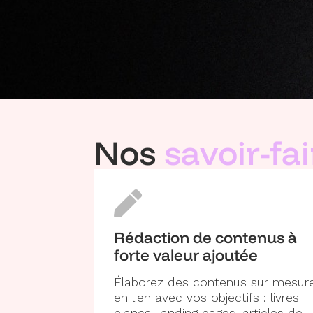
Nos
savoir-fai
Rédaction de contenus à
forte valeur ajoutée
Élaborez des contenus sur mesur
en lien avec vos objectifs : livres