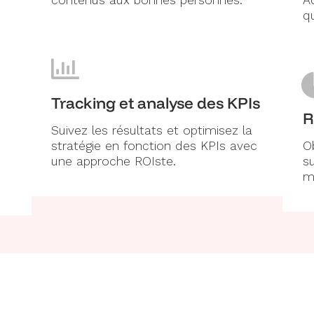
contenus aux bonnes personnes.
A
qu
Tracking et analyse des KPIs
R
Suivez les résultats et optimisez la
stratégie en fonction des KPIs avec
O
une approche ROIste.
su
m