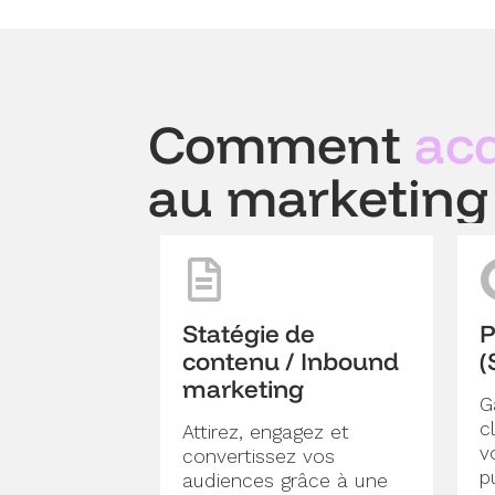
Comment
acq
au marketing 
Statégie de
P
contenu / Inbound
(
marketing
G
c
Attirez, engagez et
v
convertissez vos
p
audiences grâce à une