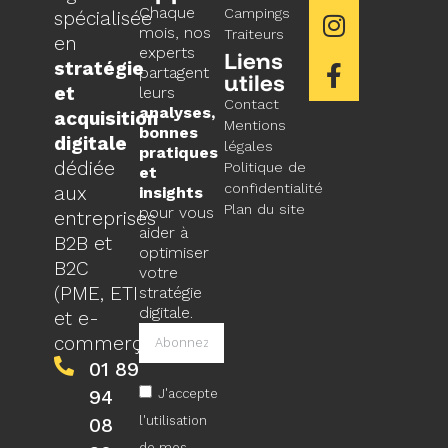
Chaque
Campings
spécialisée
mois, nos
Traiteurs
en
experts
Liens
stratégie
partagent
utiles
et
leurs
Contact
analyses,
acquisition
Mentions
bonnes
digitale
légales
pratiques
dédiée
Politique de
et
confidentialité
aux
insights
Plan du site
pour vous
entreprises
aider à
B2B et
optimiser
B2C
votre
(PME, ETI
stratégie
digitale.
et e-
commerçants).
01 89
94
J'accepte
l'utilisation
08
de mes