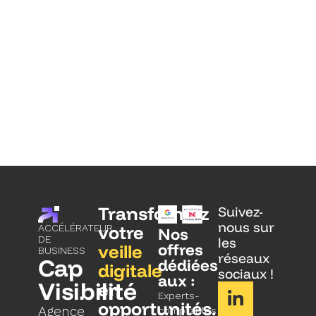
Transformez
Suivez-
nous sur
votre
ACCÉLÉRATEUR
Nos
DE
les
veille
offres
BUSINESS
réseaux
Cap
dédiées
digitale
sociaux !
aux :
Visibilité
en
Experts-
opportunités.
Agence
comptables