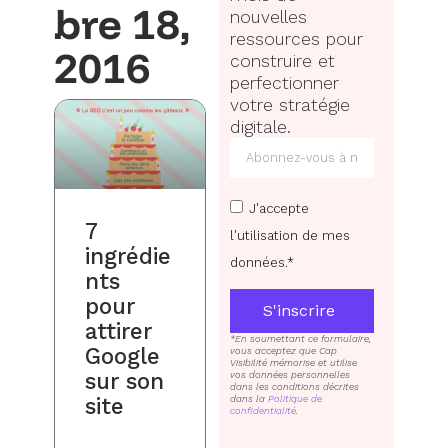
bre 18,
nouvelles
ressources pour
2016
construire et
perfectionner
votre stratégie
digitale.
J'accepte
7
l'utilisation de mes
ingrédie
données.*
nts
pour
S'inscrire
attirer
*En soumettant ce formulaire,
Google
vous acceptez que Cap
Visibilité mémorise et utilise
sur son
vos données personnelles
dans les conditions décrites
site
dans la
Politique de
confidentialité
.