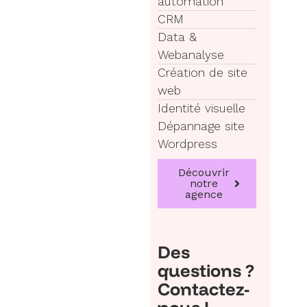
automation
CRM
Data &
Webanalyse
Création de site
web
Identité visuelle
Dépannage site
Wordpress
Découvrir
notre
agence
Des
questions ?
Contactez-