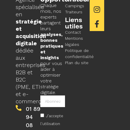
Chaque
Campings
spécialisée
mois, nos
Traiteurs
en
experts
Liens
stratégie
partagent
utiles
et
leurs
Contact
analyses,
acquisition
Mentions
bonnes
digitale
légales
pratiques
dédiée
Politique de
et
confidentialité
aux
insights
Plan du site
pour vous
entreprises
aider à
B2B et
optimiser
B2C
votre
(PME, ETI
stratégie
digitale.
et e-
commerçants).
01 89
94
J'accepte
l'utilisation
08