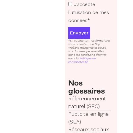
J'accepte
l'utilisation de mes
données*
Envoyer
*En soumettant ce formulaire,
vous acceptez que Cap
Visibilité mémorise et utilise
vos données personnelles
dans les conditions décrites
dans la
Politique de
confidentialité
.
Nos
glossaires
Référencement
naturel (SEO)
Publicité en ligne
(SEA)
Réseaux sociaux