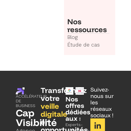
Nos
ressources
Blog
Étude de cas
Transformez
Suivez-
nous sur
votre
ACCÉLÉRATEUR
Nos
DE
les
veille
offres
BUSINESS
réseaux
Cap
dédiées
digitale
sociaux !
aux :
Visibilité
en
Experts-
opportunités.
Agence
comptables