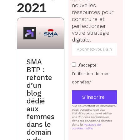
2021
nouvelles
ressources pour
construire et
perfectionner
votre stratégie
digitale.
SMA
J'accepte
BTP :
l'utilisation de mes
refonte
données.*
d’un
blog
S'inscrire
dédié
*En soumettant ce formulaire,
aux
vous acceptez que Cap
Visibilité mémorise et utilise
femmes
vos données personnelles
dans les conditions décrites
dans le
dans la
Politique de
confidentialité
.
domain