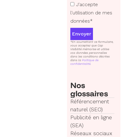
J'accepte
l'utilisation de mes
données*
Envoyer
*En soumettant ce formulaire,
vous acceptez que Cap
Visibilité mémorise et utilise
vos données personnelles
dans les conditions décrites
dans la
Politique de
confidentialité
.
Nos
glossaires
Référencement
naturel (SEO)
Publicité en ligne
(SEA)
Réseaux sociaux