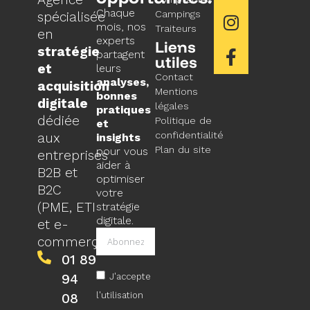
Chaque
Campings
spécialisée
mois, nos
Traiteurs
en
experts
Liens
stratégie
partagent
utiles
et
leurs
Contact
analyses,
acquisition
Mentions
bonnes
digitale
légales
pratiques
dédiée
Politique de
et
confidentialité
aux
insights
Plan du site
pour vous
entreprises
aider à
B2B et
optimiser
B2C
votre
(PME, ETI
stratégie
digitale.
et e-
commerçants).
01 89
94
J'accepte
l'utilisation
08