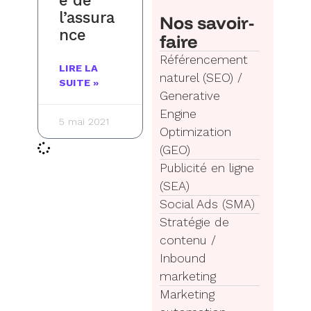
e de
l’assura
Nos savoir-
nce
faire
Référencement
LIRE LA
naturel (SEO) /
SUITE »
Generative
Engine
5 mai 2021
Optimization
(GEO)
Publicité en ligne
(SEA)
Social Ads (SMA)
Stratégie de
contenu /
Inbound
marketing
Marketing