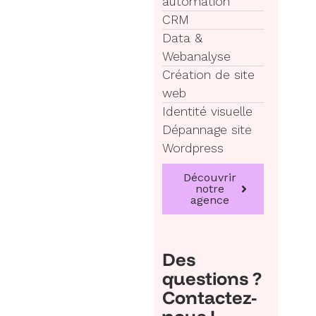
automation
CRM
Data &
Webanalyse
Création de site
web
Identité visuelle
Dépannage site
Wordpress
Découvrir
notre
agence
Des
questions ?
Contactez-