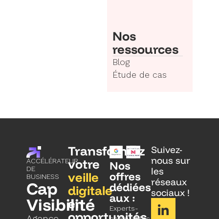
Nos
ressources
Blog
Étude de cas
Transformez
Suivez-
nous sur
votre
ACCÉLÉRATEUR
Nos
DE
les
veille
offres
BUSINESS
réseaux
Cap
dédiées
digitale
sociaux !
aux :
Visibilité
en
Experts-
opportunités.
Agence
comptables