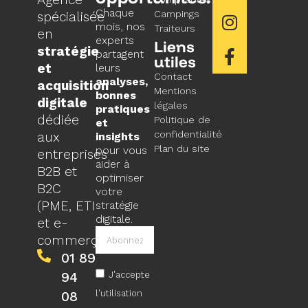
Chaque
Campings
spécialisée
mois, nos
Traiteurs
en
experts
Liens
stratégie
partagent
utiles
et
leurs
Contact
analyses,
acquisition
Mentions
bonnes
digitale
légales
pratiques
dédiée
Politique de
et
confidentialité
aux
insights
Plan du site
pour vous
entreprises
aider à
B2B et
optimiser
B2C
votre
(PME, ETI
stratégie
digitale.
et e-
commerçants).
01 89
94
J'accepte
l'utilisation
08