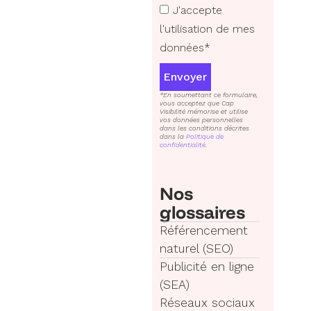
J'accepte
l'utilisation de mes
données*
Envoyer
*En soumettant ce formulaire,
vous acceptez que Cap
Visibilité mémorise et utilise
vos données personnelles
dans les conditions décrites
dans la
Politique de
confidentialité
.
Nos
glossaires
Référencement
naturel (SEO)
Publicité en ligne
(SEA)
Réseaux sociaux