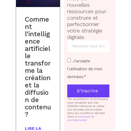
nouvelles
ressources pour
construire et
Comme
perfectionner
nt
votre stratégie
l’intellig
digitale.
ence
artificiel
le
J'accepte
transfor
l'utilisation de mes
me la
création
données.*
et la
S'inscrire
diffusio
n de
*En soumettant ce formulaire,
vous acceptez que Cap
contenu
Visibilité mémorise et utilise
vos données personnelles
?
dans les conditions décrites
dans la
Politique de
confidentialité
.
LIRE LA