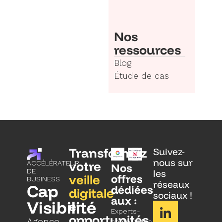
Nos
ressources
Blog
Étude de cas
Transformez
Suivez-
nous sur
votre
ACCÉLÉRATEUR
Nos
DE
les
veille
offres
BUSINESS
réseaux
Cap
dédiées
digitale
sociaux !
aux :
Visibilité
en
Experts-
opportunités.
Agence
comptables