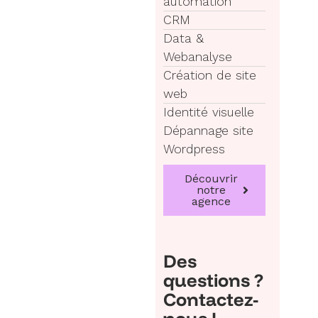
automation
CRM
Data &
Webanalyse
Création de site
web
Identité visuelle
Dépannage site
Wordpress
Découvrir
notre
agence
Des
questions ?
Contactez-