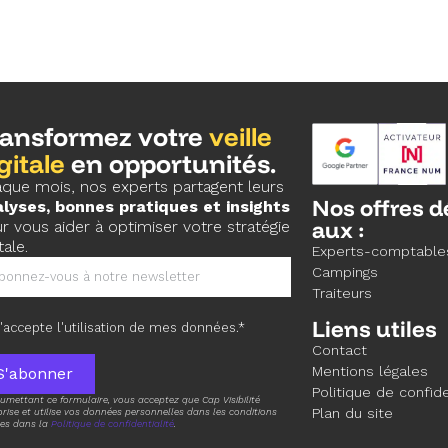
ransformez votre
veille
gitale
en opportunités.
que mois, nos experts partagent leurs
Nos offres d
lyses, bonnes pratiques et insights
aux :
r vous aider à optimiser votre stratégie
tale.
Experts-comptable
Campings
Traiteurs
Liens utiles
'accepte l'utilisation de mes données.*
Contact
Mentions légales
S'abonner
Politique de confide
umettant ce formulaire, vous acceptez que Cap Visibilité
Plan du site
ise et utilise vos données personnelles dans les conditions
tes dans la
Politique de confidentialité
.