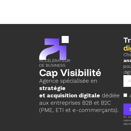
T
di
Cha
ana
ACCÉLÉRATEUR
DE BUSINESS
pou
Cap Visibilité
digi
Agence spécialisée en
stratégie
et acquisition digitale
dédiée
J
aux entreprises B2B et B2C
(PME, ETI et e-commerçants).
En so
mémor
décri