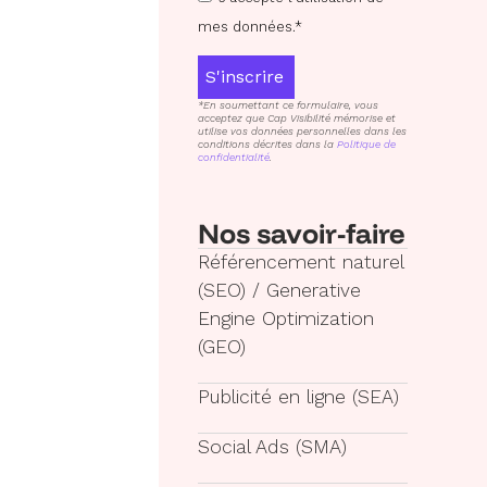
mes données.*
S'inscrire
*En soumettant ce formulaire, vous
acceptez que Cap Visibilité mémorise et
utilise vos données personnelles dans les
conditions décrites dans la
Politique de
confidentialité
.
Nos savoir-faire
Référencement naturel
(SEO) / Generative
Engine Optimization
(GEO)
Publicité en ligne (SEA)
Social Ads (SMA)