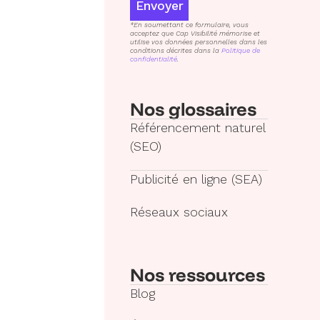
Envoyer
*En soumettant ce formulaire, vous
acceptez que Cap Visibilité mémorise et
utilise vos données personnelles dans les
conditions décrites dans la
Politique de
confidentialité
.
Nos glossaires
Référencement naturel
(SEO)
Publicité en ligne (SEA)
Réseaux sociaux
Nos ressources
Blog