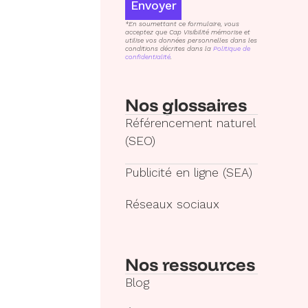
Envoyer
*En soumettant ce formulaire, vous
acceptez que Cap Visibilité mémorise et
utilise vos données personnelles dans les
conditions décrites dans la
Politique de
confidentialité
.
Nos glossaires
Référencement naturel
(SEO)
Publicité en ligne (SEA)
Réseaux sociaux
Nos ressources
Blog