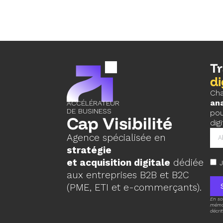
T
di
Cha
ana
ACCÉLÉRATEUR
DE BUSINESS
pou
Cap Visibilité
digi
Agence spécialisée en
stratégie
et acquisition digitale
dédiée
J
aux entreprises B2B et B2C
(PME, ETI et e-commerçants).
En so
mémor
décri