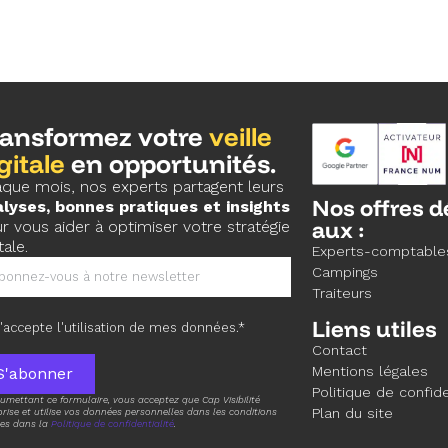
ransformez votre
veille
gitale
en opportunités.
que mois, nos experts partagent leurs
Nos offres d
lyses, bonnes pratiques et insights
aux :
r vous aider à optimiser votre stratégie
tale.
Experts-comptable
Campings
Traiteurs
Liens utiles
'accepte l'utilisation de mes données.*
Contact
Mentions légales
S'abonner
Politique de confide
umettant ce formulaire, vous acceptez que Cap Visibilité
Plan du site
ise et utilise vos données personnelles dans les conditions
tes dans la
Politique de confidentialité
.