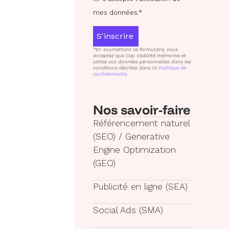
mes données.*
S'inscrire
*En soumettant ce formulaire, vous
acceptez que Cap Visibilité mémorise et
utilise vos données personnelles dans les
conditions décrites dans la
Politique de
confidentialité
.
Nos savoir-faire
Référencement naturel
(SEO) / Generative
Engine Optimization
(GEO)
Publicité en ligne (SEA)
Social Ads (SMA)