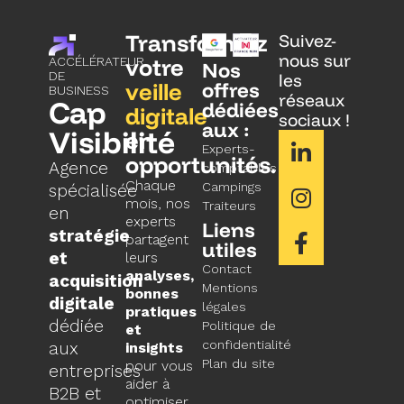
Transformez
Suivez-
nous sur
votre
ACCÉLÉRATEUR
Nos
DE
les
veille
offres
BUSINESS
réseaux
Cap
dédiées
digitale
sociaux !
aux :
Visibilité
en
Experts-
opportunités.
Agence
comptables
Chaque
Campings
spécialisée
mois, nos
Traiteurs
en
experts
Liens
stratégie
partagent
utiles
et
leurs
Contact
analyses,
acquisition
Mentions
bonnes
digitale
légales
pratiques
dédiée
Politique de
et
confidentialité
aux
insights
Plan du site
pour vous
entreprises
aider à
B2B et
optimiser