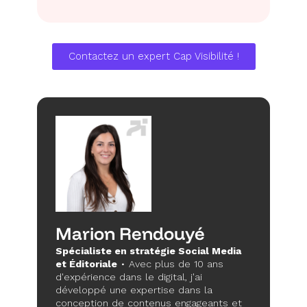
Contactez un expert Cap Visibilité !
Marion Rendouyé
Spécialiste en stratégie Social Media
et Éditoriale
• Avec plus de 10 ans
d'expérience dans le digital, j'ai
développé une expertise dans la
conception de contenus engageants et