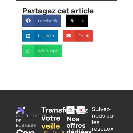
Partagez cet article
Facebook
X
LinkedIn
Email
WhatsApp
Transformez
Suivez-
nous sur
votre
ACCÉLÉRATEUR
Nos
DE
les
veille
offres
BUSINESS
réseaux
Cap
dédiées