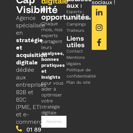
digitale
sociaux !
aux :
Visibilité
en
Experts-
opportunités.
Agence
comptables
Chaque
Campings
spécialisée
mois, nos
Traiteurs
en
experts
Liens
stratégie
partagent
utiles
et
leurs
Contact
analyses,
acquisition
Mentions
bonnes
digitale
légales
pratiques
dédiée
Politique de
et
confidentialité
aux
insights
Plan du site
pour vous
entreprises
aider à
B2B et
optimiser
B2C
votre
(PME, ETI
stratégie
digitale.
et e-
commerçants).
01 89