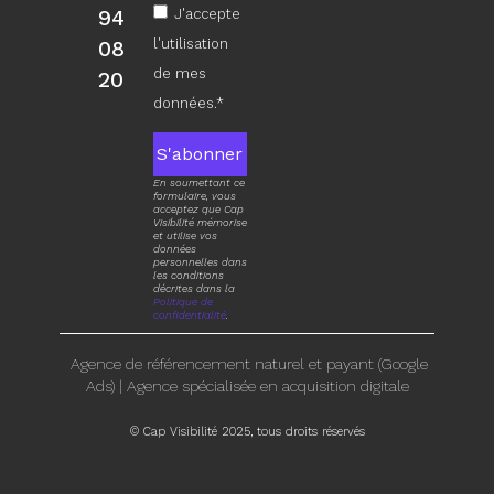
94
J'accepte
l'utilisation
08
de mes
20
données.*
S'abonner
En soumettant ce
formulaire, vous
acceptez que Cap
Visibilité mémorise
et utilise vos
données
personnelles dans
les conditions
décrites dans la
Politique de
confidentialité
.
Agence de référencement naturel et payant (Google
Ads)
|
Agence spécialisée en acquisition digitale
© Cap Visibilité 2025, tous droits réservés