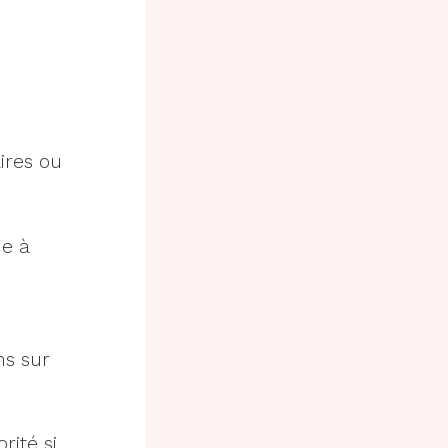
ires ou
de à
ns sur
rité si