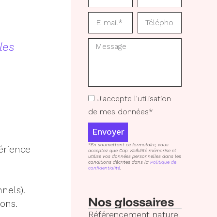
les
J'accepte l'utilisation
de mes données*
Envoyer
*En soumettant ce formulaire, vous
érience
acceptez que Cap Visibilité mémorise et
utilise vos données personnelles dans les
conditions décrites dans la
Politique de
confidentialité
.
nnels).
Nos glossaires
ions.
Référencement naturel