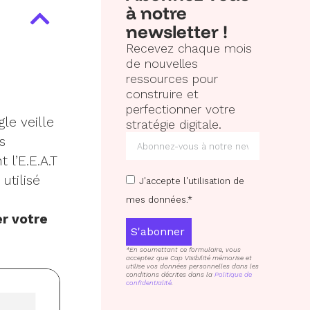
à notre
newsletter !
Recevez chaque mois
de nouvelles
ressources pour
construire et
perfectionner votre
gle veille
stratégie digitale.
s
 l’E.E.A.T
utilisé
J'accepte l'utilisation de
mes données.*
er votre
S'abonner
*En soumettant ce formulaire, vous
acceptez que Cap Visibilité mémorise et
utilise vos données personnelles dans les
conditions décrites dans la
Politique de
confidentialité
.