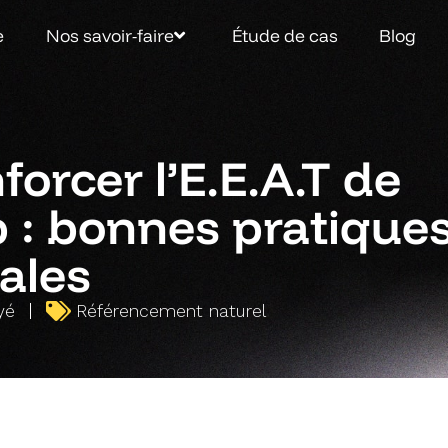
e
Nos savoir-faire
Étude de cas
Blog
rcer l’E.E.A.T de
b : bonnes pratique
iales
yé
Référencement naturel