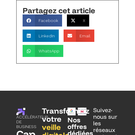
Partagez cet article
Facebook
X
LinkedIn
Email
WhatsApp
Transformez
Suivez-
nous sur
votre
ACCÉLÉRATEUR
Nos
DE
les
veille
offres
BUSINESS
réseaux
Cap
dédiées