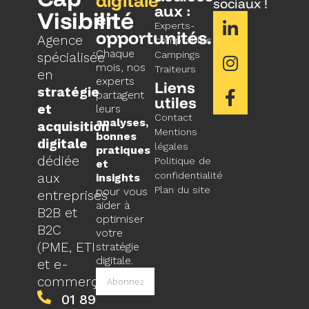
digitale
sociaux !
aux :
Visibilité
en
Experts-
opportunités.
Agence
comptables
Chaque
Campings
spécialisée
mois, nos
Traiteurs
en
experts
Liens
stratégie
partagent
utiles
et
leurs
Contact
analyses,
acquisition
Mentions
bonnes
digitale
légales
pratiques
dédiée
Politique de
et
confidentialité
aux
insights
Plan du site
pour vous
entreprises
aider à
B2B et
optimiser
B2C
votre
(PME, ETI
stratégie
digitale.
et e-
commerçants).
01 89