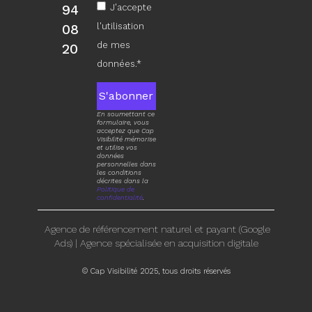
94
J'accepte
l'utilisation
08
de mes
20
données.*
S'abonner
En soumettant ce
formulaire, vous
acceptez que Cap
Visibilité mémorise
et utilise vos
données
personnelles dans
les conditions
décrites dans la
Politique de
confidentialité
.
Agence de référencement naturel et payant (Google
Ads)
|
Agence spécialisée en acquisition digitale
© Cap Visibilité 2025, tous droits réservés