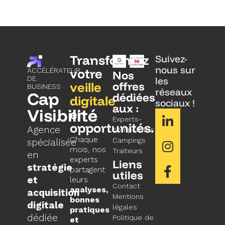
Transformez
Suivez-
nous sur
votre
ACCÉLÉRATEUR
Nos
DE
les
veille
offres
BUSINESS
réseaux
Cap
dédiées
digitale
sociaux !
aux :
Visibilité
en
Experts-
opportunités.
Agence
comptables
Chaque
Campings
spécialisée
mois, nos
Traiteurs
en
experts
Liens
stratégie
partagent
utiles
et
leurs
Contact
analyses,
acquisition
Mentions
bonnes
digitale
légales
pratiques
dédiée
Politique de
et