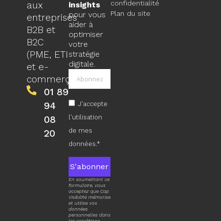
confidentialité
aux
insights
Plan du site
pour vous
entreprises
aider à
B2B et
optimiser
B2C
votre
(PME, ETI
stratégie
digitale.
et e-
commerçants).
01 89
94
J'accepte
l'utilisation
08
de mes
20
données.*
S'abonner
En soumettant ce
formulaire, vous
acceptez que Cap
Visibilité mémorise
et utilise vos
données
personnelles dans
les conditions