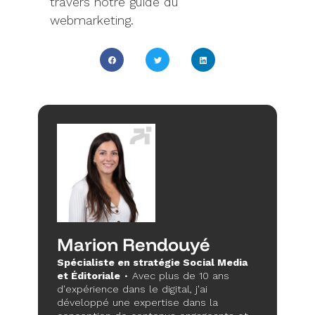
travers notre guide du
webmarketing.
Marion Rendouyé
Spécialiste en stratégie Social Media
et Éditoriale
• Avec plus de 10 ans
d'expérience dans le digital, j'ai
développé une expertise dans la