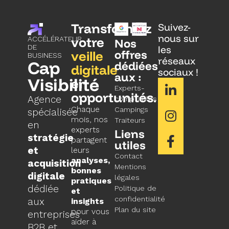
Transformez
Suivez-
nous sur
votre
ACCÉLÉRATEUR
Nos
DE
les
veille
offres
BUSINESS
réseaux
Cap
dédiées
digitale
sociaux !
aux :
Visibilité
en
Experts-
opportunités.
Agence
comptables
Chaque
Campings
spécialisée
mois, nos
Traiteurs
en
experts
Liens
stratégie
partagent
utiles
et
leurs
Contact
analyses,
acquisition
Mentions
bonnes
digitale
légales
pratiques
dédiée
Politique de
et
confidentialité
aux
insights
Plan du site
pour vous
entreprises
aider à
B2B et