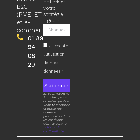
optimiser
B2C
votre
(PME, ETI
stratégie
digitale.
et e-
commerçants).
01 89
94
J'accepte
l'utilisation
08
de mes
20
données.*
S'abonner
En soumettant ce
formulaire, vous
acceptez que Cap
Visibilité mémorise
et utilise vos
données
personnelles dans
les conditions
décrites dans la
Politique de
confidentialité
.